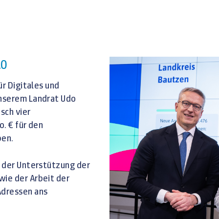
.0
ür Digitales und
unserem Landrat Udo
sch vier
. € für den
ben.
, der Unterstützung der
ie der Arbeit der
Adressen ans