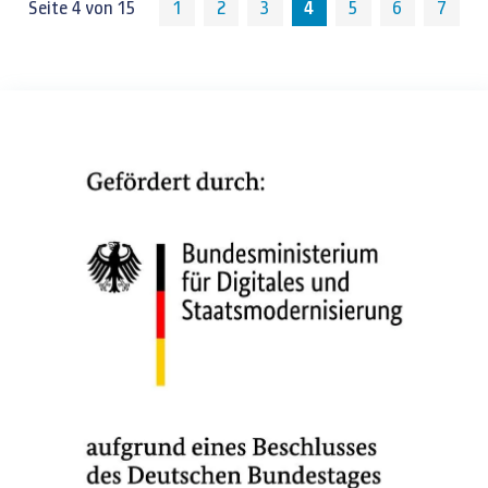
Glasfaseranschlüssen
Seite 4 von 15
1
2
3
4
5
6
7