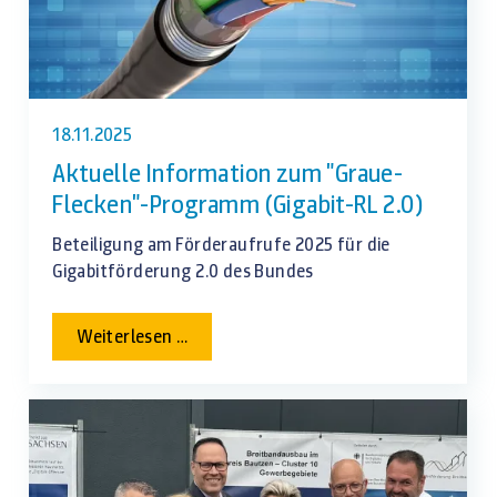
18.11.2025
Aktuelle Information zum "Graue-
Flecken"-Programm (Gigabit-RL 2.0)
Beteiligung am Förderaufrufe 2025 für die
Gigabitförderung 2.0 des Bundes
Aktuelle
Weiterlesen …
Information
zum
"Graue-
Flecken"-
Programm
(Gigabit-
RL