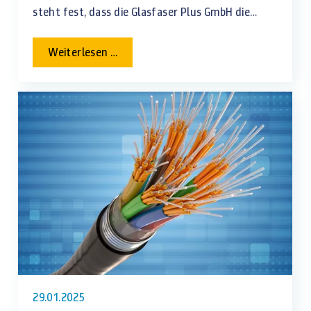
steht fest, dass die Glasfaser Plus GmbH die
Erschließung vornehmen wird.
Vergabeentscheidung
Weiterlesen …
für
Breitbandausbau
im
Cluster
12
und
15
29.01.2025