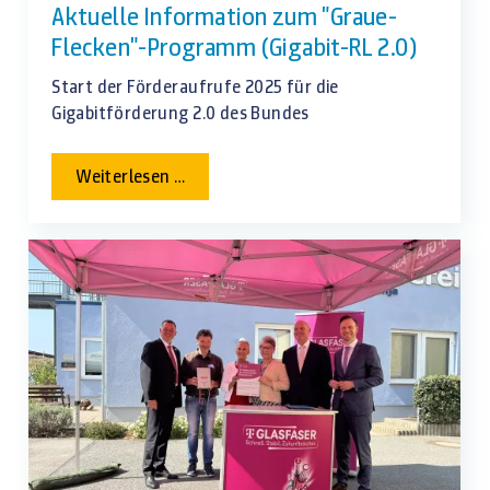
Aktuelle Information zum "Graue-
Flecken"-Programm (Gigabit-RL 2.0)
Start der Förderaufrufe 2025 für die
Gigabitförderung 2.0 des Bundes
Aktuelle
Weiterlesen …
Information
zum
"Graue-
Flecken"-
Programm
(Gigabit-
RL
2.0)