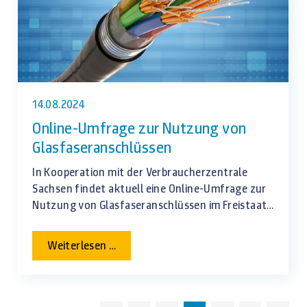
14.08.2024
Online-Umfrage zur Nutzung von
Glasfaseranschlüssen
In Kooperation mit der Verbraucherzentrale
Sachsen findet aktuell eine Online-Umfrage zur
Nutzung von Glasfaseranschlüssen im Freistaat
Sachsen statt.
Online-
Weiterlesen …
Umfrage
zur
Nutzung
von