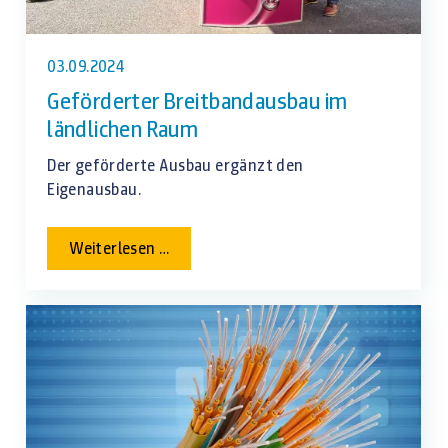
03.09.2024
Geförderter Breitbandausbau im
ländlichen Raum
Der geförderte Ausbau ergänzt den
Eigenausbau.
Geförderter
Weiterlesen …
Breitbandausbau
im
ländlichen
Raum